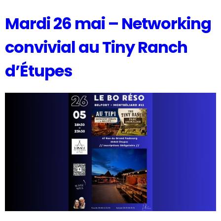
Mardi 26 mai – Networking
convivial au Tiny Ranch
d’Étupes