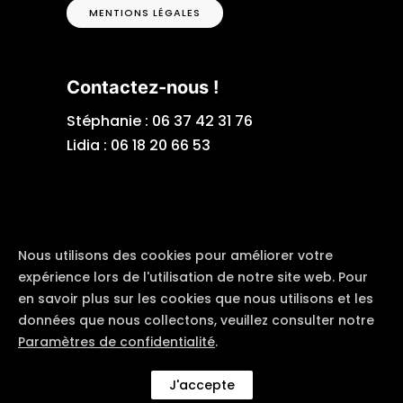
MENTIONS LÉGALES
Contactez-nous !
Stéphanie :
06 37 42 31 76
Lidia :
06 18 20 66 53
Nous utilisons des cookies pour améliorer votre
expérience lors de l'utilisation de notre site web. Pour
en savoir plus sur les cookies que nous utilisons et les
© Depuis 2006
KAREDESS
- Création
données que nous collectons, veuillez consulter notre
de sites internet à Mulhouse
Paramètres de confidentialité
.
J'accepte